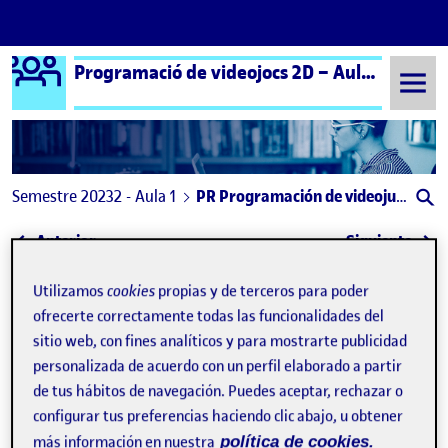
Logo Ágora
Programació de videojocs 2D – Aula 1 | Programación de videojuegos 2D – Aula 1
Saltar al contenido
Semestre 20232 - Aula 1
PR Programación de videojuegos 2D
Navegación de entradas
: Re – Collage
: PEC
Anterior
Siguiente
PR Programación de videojue
Utilizamos
cookies
propias y de terceros para poder
Publicado por
ofrecerte correctamente todas las funcionalidades del
Publicado por
Francisco Tórtola Vivo
sitio web, con fines analíticos y para mostrarte publicidad
Visibilidad:
Fecha de publicación
en PR Programación de videojuegos 
Pública
-
30 Jun 2024
-
comentario
personalizada de acuerdo con un perfil elaborado a partir
de tus hábitos de navegación. Puedes aceptar, rechazar o
PR Programación
configurar tus preferencias haciendo clic abajo, u obtener
más información en nuestra
política de cookies.