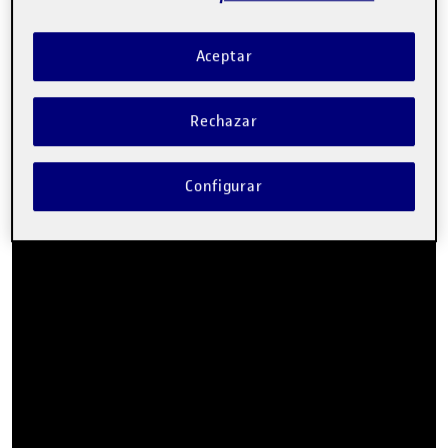
de videojuegos 2D
Aceptar
Para esta práctica se ha decidido hacer un juego inspirado en
el género metroidvania, aunque sí que es verdad que por la
Rechazar
brevedad del mismo, no se llega a explorar en su totalidad.
Para esto se han hecho dos escenas principales, siendo en la
primera de ellas el objetivo conseguir una llave para abrir
Configurar
una puerta y poder pasar, hay una escena de transición y por
último una escena de una pelea contra un jefe.