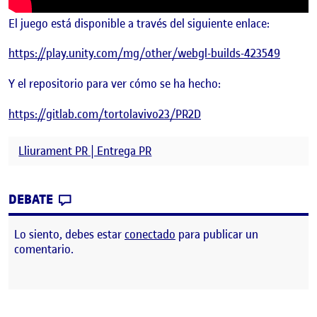
El juego está disponible a través del siguiente enlace:
https://play.unity.com/mg/other/webgl-builds-423549
Y el repositorio para ver cómo se ha hecho:
https://gitlab.com/tortolavivo23/PR2D
Lliurament PR | Entrega PR
CONTRIBUTION
0
EN PR PROGRAMACIÓN DE VIDEOJUEGOS 
DEBATE
Lo siento, debes estar
conectado
para publicar un
comentario.