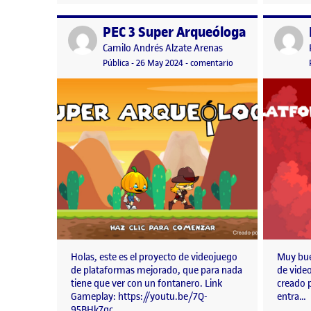
PEC 3 Super Arqueóloga
Publicado por
Publicad
Publicado por
Camilo Andrés Alzate Arenas
Visibilidad:
Fecha de publicación
27 mayo, 2024 3:47 pm
en PEC 3 Super Arqu
Pública
-
26 May 2024
-
comentario
Holas, este es el proyecto de videojuego
Muy bue
de plataformas mejorado, que para nada
de vide
tiene que ver con un fontanero. Link
creado p
Gameplay: https://youtu.be/7Q-
entra…
95BHk7qc…