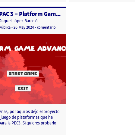
PAC 3 – Platform Game Advanced
o por
Publicado por
Raquel López Barceló
eóloga
Visibilidad:
Fecha de publicación
26 mayo, 2024 8:28 pm
en PAC 3 – Platform Game Advanced
Pública
-
26 May 2024
-
comentario
nas, por aquí os dejo el proyecto
ojuego de plataformas que he
ara la PEC3. Si quieres probarlo