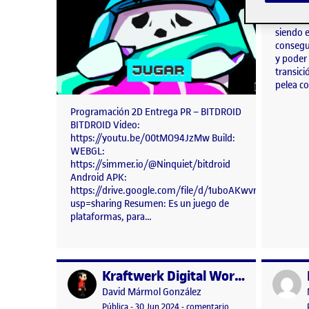
llega a 
se han h
siendo e
consegui
y poder
transici
pelea co
Programación 2D Entrega PR – BITDROID
BITDROID Video:
https://youtu.be/00tMO94JzMw Build:
WEBGL:
https://simmer.io/@Ninquiet/bitdroid
Android APK:
https://drive.google.com/file/d/1uboAKwvmPvxGyb
usp=sharing Resumen: Es un juego de
plataformas, para…
Kraftwerk Digital World – 1981
Publicado por
Publicad
Publicado por
David Mármol González
Visibilidad:
Fecha de publicación
13 octubre, 2024 1:37 pm
en Kraftwerk Digital 
Pública
-
30 Jun 2024
-
comentario