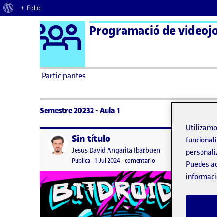
Acerca de WordPress
+ Folio
Logo Ágora
Saltar al contenido
Participantes
Semestre 20232 - Aula 1
Utilizam
Sin título
Publicado por
Publicad
funcionali
Publicado por
Jesus David Angarita Ibarbuen
personali
Visibilidad:
Fecha de publicación
1 julio, 2024 4:32 am
en Sin título
Pública
-
1 Jul 2024
-
comentario
Puedes ac
PR Prog
informaci
esta prá
juego in
metroid
que por