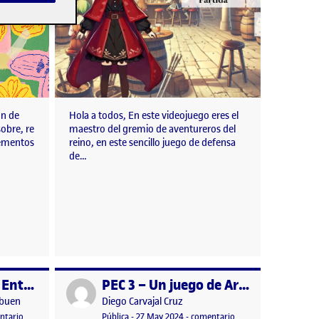
ón de
Hola a todos, En este videojuego eres el
obre, re
maestro del gremio de aventureros del
lementos
reino, en este sencillo juego de defensa
de…
Programación 2D Entrega de la actividad 3 – INVASION ALIENIGENA
PEC 3 – Un juego de Artillería
Publicado por
Publicado por
rbuen
Diego Carvajal Cruz
uras y acción
n
o, 2024 10:34 pm
en Programación 2D Entrega de la actividad 3 – INVASION ALIENIGENA
Visibilidad:
Fecha de publicación
en PEC 3 – Un juego de
ntario
Pública
-
27 May 2024
-
comentario