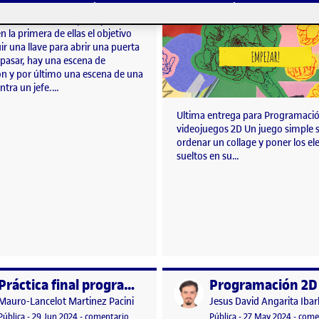
explorar en su totalidad. Para esto
echo dos escenas principales,
n la primera de ellas el objetivo
r una llave para abrir una puerta
 pasar, hay una escena de
ón y por último una escena de una
ntra un jefe.…
Ultima entrega para Programaci
videojuegos 2D Un juego simple s
ordenar un collage y poner los e
sueltos en su…
Uzf7whBWIWJWcflw6M/view?
Práctica final programación 2D. Juego de aventuras y acción
o por
Publicado por
Publicado por
Publicado por
Mauro-Lancelot Martinez Pacini
Jesus David Angarita Iba
World – 1981
Visibilidad:
Fecha de publicación
en Práctica final programación 2D. Juego de avent
Visibilidad:
Fecha de publicació
27 may
Pública
-
29 Jun 2024
-
comentario
Pública
-
27 May 2024
-
come