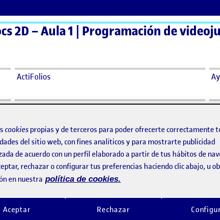
ActiFolios
Ay
os
cookies
propias y de terceros para poder ofrecerte correctamente t
PR Programación de videojuegos 2D
Re – Collage
o por
Publicado por
dades del sitio web, con fines analíticos y para mostrarte publicidad
Publicado por
Publicado por
Francisco Tórtola Vivo
Diego Carvajal Cruz
zada de acuerdo con un perfil elaborado a partir de tus hábitos de na
Visibilidad:
Fecha de publicación
en PR Programación de videojuegos 2D
Visibilidad:
Fecha de publicació
30 juni
Pública
-
30 Jun 2024
-
comentario
Pública
-
30 Jun 2024
-
comen
eptar, rechazar o configurar tus preferencias haciendo clic abajo, u 
ramación de videojuegos 2D Para
ón en nuestra
política de cookies.
ctica se ha decidido hacer un
spirado en el género
vania, aunque sí que es verdad
Aceptar
Rechazar
Configu
 la brevedad del mismo, no se