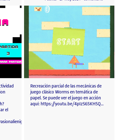
ctividad
Recreación parcial de las mecánicas de
ion
juego clásico Worms en temática de
papel. Se puede ver el juego en acción
h?
aquí: https://youtu.be/4pIzS65KH5Q…
ar el
asionalienigena