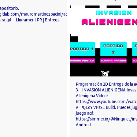
epositorio:
/gitlab.com/mauromartinezpacini/accion-
ura.git Lliurament PR | Entrega
Programación 2D Entrega de la a
3 – INVASION ALIENIGENA Invas
Alienigena Video:
https://www.youtube.com/watc
v=PQEoYr7PsSE Build: Puedes jug
juego acá:
https://simmer.io/@Ninquiet/inv
Android…