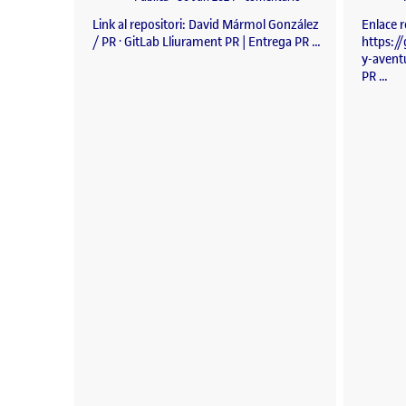
Link al repositori: David Mármol González
Enlace r
/ PR · GitLab Lliurament PR | Entrega PR …
https:/
y-avent
PR …