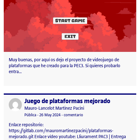
Muy buenas, por aquí os dejo el proyecto de videojuego de
plataformas que he creado para la PEC3. Si quieres probarlo
entra…
Juego de plataformas mejorado
Publicado por
Publicado por
Mauro-Lancelot Martinez Pacini
Visibilidad:
Fecha de publicación
26 mayo, 2024 7:30 pm
en Juego de plataformas mejorad
Pública
-
26 May 2024
-
comentario
Enlace repositorio:
https://gitlab.com/mauromartinezpacini/plataformas-
mejorado.git Enlace vídeo youtube: Lliurament PAC3 | Entrega