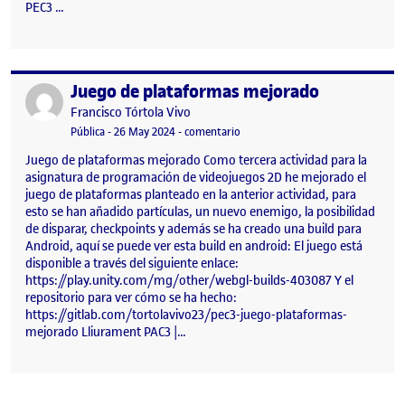
PEC3 …
Juego de plataformas mejorado
Publicado por
Publicado por
Francisco Tórtola Vivo
Visibilidad:
Fecha de publicación
26 mayo, 2024 6:09 pm
en Juego de plataformas mejorad
Pública
-
26 May 2024
-
comentario
Juego de plataformas mejorado Como tercera actividad para la
asignatura de programación de videojuegos 2D he mejorado el
juego de plataformas planteado en la anterior actividad, para
esto se han añadido partículas, un nuevo enemigo, la posibilidad
de disparar, checkpoints y además se ha creado una build para
Android, aquí se puede ver esta build en android: El juego está
disponible a través del siguiente enlace:
https://play.unity.com/mg/other/webgl-builds-403087 Y el
repositorio para ver cómo se ha hecho:
https://gitlab.com/tortolavivo23/pec3-juego-plataformas-
mejorado Lliurament PAC3 |…