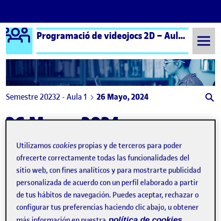
Logo Ágora
Programació de videojocs 2D – Aula 1 | Programación de videojuegos 2D – Aula 1
Saltar al contenido
Semestre 20232 - Aula 1
26 Mayo, 2024
26 Mayo, 2024
Utilizamos
cookies
propias y de terceros para poder
PEC 3 Super Arqueóloga
Publicado por
ofrecerte correctamente todas las funcionalidades del
Publicado por
Camilo Andrés Alzate Arenas
sitio web, con fines analíticos y para mostrarte publicidad
Visibilidad:
Fecha de publicación
27 mayo, 2024 3:47 pm
en PEC 3 Super Arqueóloga
Pública
-
26 May 2024
-
comentario
personalizada de acuerdo con un perfil elaborado a partir
de tus hábitos de navegación. Puedes aceptar, rechazar o
configurar tus preferencias haciendo clic abajo, u obtener
más información en nuestra
política de cookies.