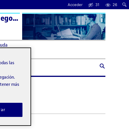
Acceder
31
26
Programació de videojocs 2D – Aula 1 | Programación de videojuegos 2D – Aula 1
uda
odas las
vegación.
obtener más
rar