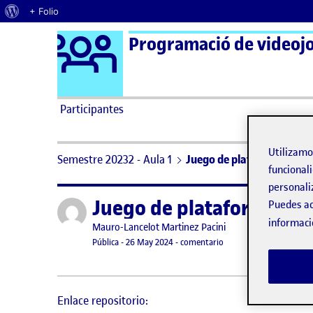
Acerca de WordPress
+ Folio
Logo Ágora
Saltar al contenido
Participantes
Utilizam
Semestre 20232 - Aula 1
Juego de plataformas me
funcionali
personali
Juego de plataformas m
Publicado por
Puedes ac
informaci
Publicado por
Mauro-Lancelot Martinez Pacini
Visibilidad:
Fecha de publicación
26 mayo, 2024 7:30 pm
en Juego de plataforma
Pública
-
26 May 2024
-
comentario
Enlace repositorio: