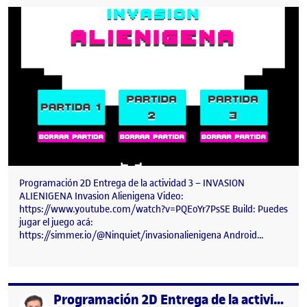
Programación 2D Entrega de la actividad 3 – INVASION
ALIENIGENA Invasion Alienigena Video:
https://www.youtube.com/watch?v=PQEoYr7PsSE Build: Puedes
jugar el juego acá:
https://simmer.io/@Ninquiet/invasionalienigena Android…
Programación 2D Entrega de la actividad 2 – JUEGO DE PLATAFORAMS SOLO EN LA SOLA SOLEDAD
Publicado por