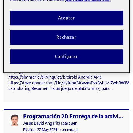
Aceptar
Rechazar
Configurar
Programación 2D Entrega PR – BITDROID BITDROID Video:
https://youtu.be/00tMO94JzMw Build: WEBGL:
https://simmer.io/@Ninquiet/bitdroid Android APK:
https://drive.google.com/file/d/1uboAKwvmPvxGybUzf7whBWIW
usp=sharing Resumen: Es un juego de plataformas, para…
Programación 2D Entrega de la actividad 3 – INVASION ALIENIGENA
Publicado por
Publicado por
Jesus David Angarita Ibarbuen
Visibilidad:
Fecha de publicación
27 mayo, 2024 10:34 pm
en Programación 2D Entrega de l
Pública
-
27 May 2024
-
comentario