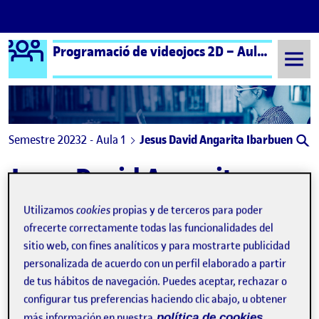
Logo Ágora
Programació de videojocs 2D – Aula 1 | Programación de videojuegos 2D – Aula 1
Saltar al contenido
Semestre 20232 - Aula 1
Jesus David Angarita Ibarbuen
Jesus David Angarita
Ibarbuen
Utilizamos
cookies
propias y de terceros para poder
ofrecerte correctamente todas las funcionalidades del
Sin título
sitio web, con fines analíticos y para mostrarte publicidad
Publicado por
Publicado por
Jesus David Angarita Ibarbuen
personalizada de acuerdo con un perfil elaborado a partir
Visibilidad:
Fecha de publicación
1 julio, 2024 4:32 am
en Sin título
Pública
-
1 Jul 2024
-
comentario
de tus hábitos de navegación. Puedes aceptar, rechazar o
configurar tus preferencias haciendo clic abajo, u obtener
más información en nuestra
política de cookies.