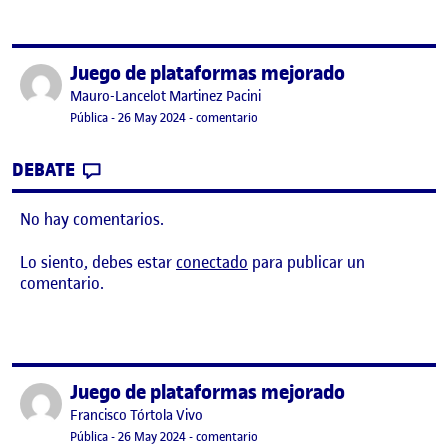
Juego de plataformas mejorado
Publicado por
Publicado por
Mauro-Lancelot Martinez Pacini
Visibilidad:
Fecha de publicación
26 mayo, 2024 7:30 pm
en Juego de plataformas mejorado
Pública
-
26 May 2024
-
comentario
CONTRIBUTION
0
EN JUEGO DE PLATAFORMAS MEJORADO
DEBATE
No hay comentarios.
Lo siento, debes estar
conectado
para publicar un
comentario.
Juego de plataformas mejorado
Publicado por
Publicado por
Francisco Tórtola Vivo
Visibilidad:
Fecha de publicación
26 mayo, 2024 6:09 pm
en Juego de plataformas mejorado
Pública
-
26 May 2024
-
comentario