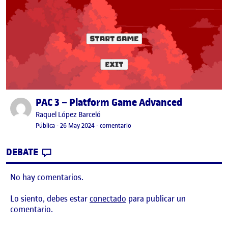
PAC 3 – Platform Game Advanced
Publicado por
Publicado por
Raquel López Barceló
Visibilidad:
Fecha de publicación
26 mayo, 2024 8:28 pm
en PAC 3 – Platform Game Advance
Pública
-
26 May 2024
-
comentario
CONTRIBUTION
0
EN PAC 3 – PLATFORM GAME ADVANCED
DEBATE
No hay comentarios.
Lo siento, debes estar
conectado
para publicar un
comentario.