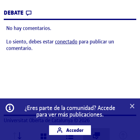
CONTRIBUTION
0
EN JUEGO DE PLATAFORMAS MEJORADO
DEBATE
No hay comentarios.
Lo siento, debes estar
conectado
para publicar un
comentario.
×
Información
¿Eres parte de la comunidad? Accede
para ver más publicaciones.
Universitat Oberta de Catalunya © 2026
Acceder