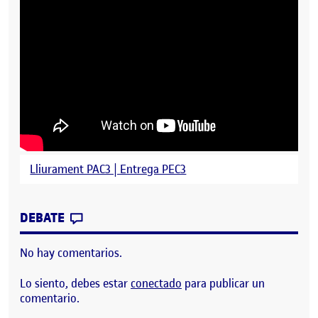
Lliurament PAC3 | Entrega PEC3
CONTRIBUTION
0
EN JUEGO DE PLATAFORMAS MEJORADO
DEBATE
No hay comentarios.
Lo siento, debes estar
conectado
para publicar un
comentario.