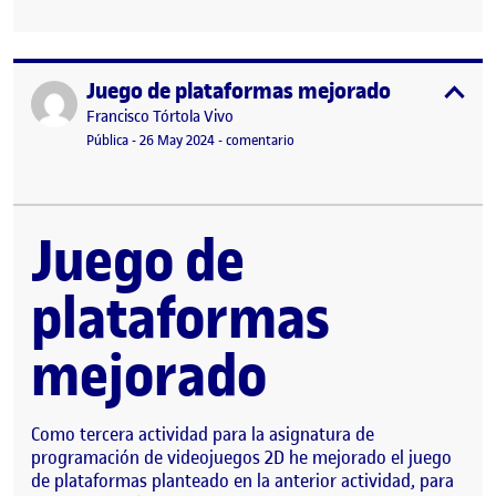
Juego de plataformas mejorado
Publicado por
expa
Publicado por
Francisco Tórtola Vivo
Visibilidad:
Fecha de publicación
26 mayo, 2024 6:09 pm
en Juego de plataformas mejorad
Pública
-
26 May 2024
-
comentario
Juego de
plataformas
mejorado
Como tercera actividad para la asignatura de
programación de videojuegos 2D he mejorado el juego
de plataformas planteado en la anterior actividad, para