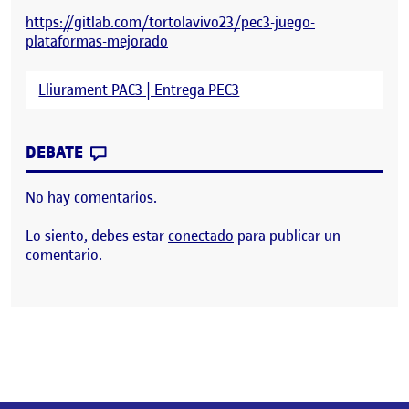
https://gitlab.com/tortolavivo23/pec3-juego-
plataformas-mejorado
Lliurament PAC3 | Entrega PEC3
CONTRIBUTION
0
EN JUEGO DE PLATAFORMAS MEJORADO
DEBATE
No hay comentarios.
Lo siento, debes estar
conectado
para publicar un
comentario.