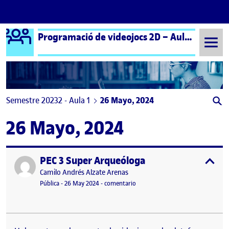
Logo Ágora
Programació de videojocs 2D – Aula 1 | Programación de videojuegos 2D – Aula 1
Saltar al contenido
Semestre 20232 - Aula 1
26 Mayo, 2024
26 Mayo, 2024
PEC 3 Super Arqueóloga
Publicado por
expa
Publicado por
Camilo Andrés Alzate Arenas
Visibilidad:
Fecha de publicación
27 mayo, 2024 3:47 pm
en PEC 3 Super Arqueóloga
Pública
-
26 May 2024
-
comentario