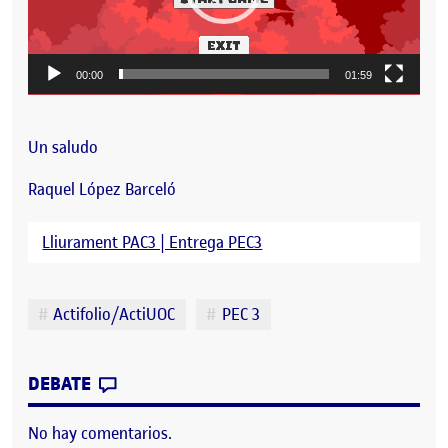
00:00
01:59
Un saludo
Raquel López Barceló
Lliurament PAC3 | Entrega PEC3
Etiquetas
Actifolio/ActiUOC
PEC 3
CONTRIBUTION
0
EN PAC 3 – PLATFORM GAME ADVANCED
DEBATE
No hay comentarios.