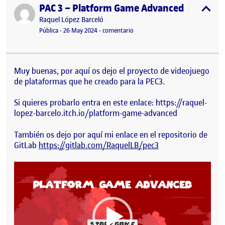
PAC 3 – Platform Game Advanced
Publicado por
expa
Publicado por
Raquel López Barceló
Visibilidad:
Fecha de publicación
26 mayo, 2024 8:28 pm
en PAC 3 – Platform Game Advan
Pública
-
26 May 2024
-
comentario
Muy buenas, por aquí os dejo el proyecto de videojuego
de plataformas que he creado para la PEC3.
Si quieres probarlo entra en este enlace: https://raquel-
lopez-barcelo.itch.io/platform-game-advanced
También os dejo por aquí mi enlace en el repositorio de
GitLab
https://gitlab.com/RaquelLB/pec3
Reproductor
de
vídeo