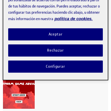
personalizada de acuerdo con un perfil elaborado a partir
de tus hábitos de navegación. Puedes aceptar, rechazar o
Lliurament PAC3 | Entrega PEC3
configurar tus preferencias haciendo clic abajo, u obtener
más información en nuestra
política de cookies.
CONTRIBUTION
0
EN PEC 3 SUPER ARQUEÓLOGA
DEBATE
Aceptar
No hay comentarios.
Rechazar
Lo siento, debes estar
conectado
para publicar un
comentario.
Configurar