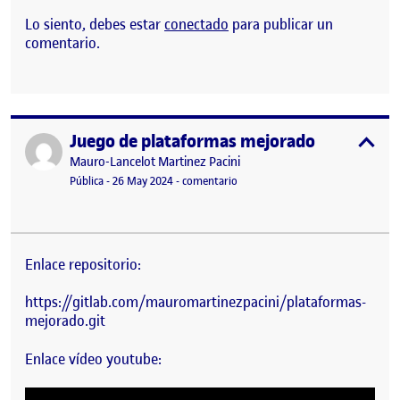
Lo siento, debes estar
conectado
para publicar un
comentario.
Juego de plataformas mejorado
Publicado por
expa
Publicado por
Mauro-Lancelot Martinez Pacini
Visibilidad:
Fecha de publicación
26 mayo, 2024 7:30 pm
en Juego de plataformas mejorad
Pública
-
26 May 2024
-
comentario
Enlace repositorio:
https://gitlab.com/mauromartinezpacini/plataformas-
mejorado.git
Enlace vídeo youtube: